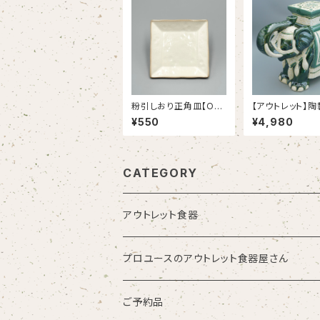
粉引しおり正角皿【OU
【アウトレット】
TLET】
デンチェア【象：
¥550
¥4,980
ン】
CATEGORY
アウトレット食器
プロユースのアウトレット食器屋さん
お皿・プレート
ご予約品