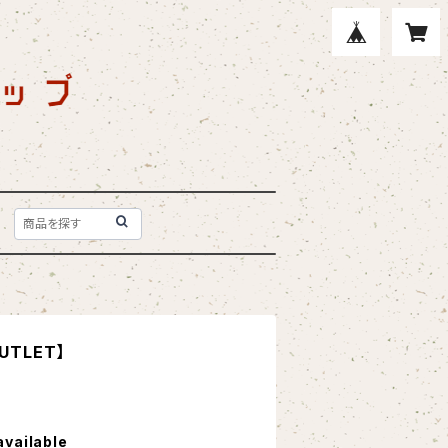
TLET】
available