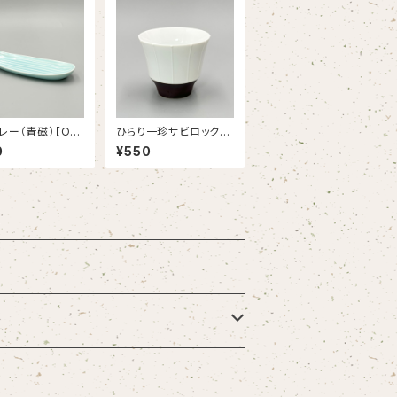
レー（青磁）【OU
ひらり一珍サビロックカ
】
ップ【OUTLET】
0
¥550