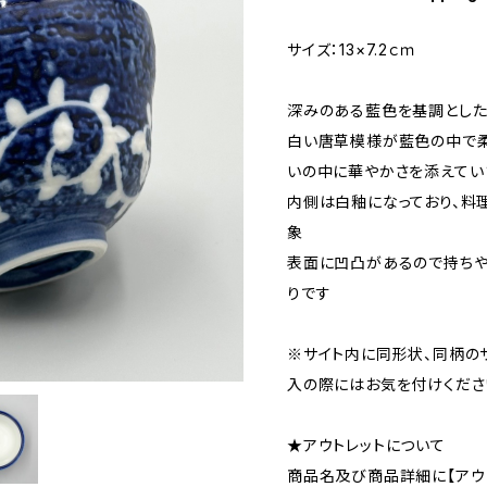
サイズ：13×7.2ｃｍ
深みのある藍色を基調とした
白い唐草模様が藍色の中で柔
いの中に華やかさを添えてい
内側は白釉になっており、料
象
表面に凹凸があるので持ちや
りです
※サイト内に同形状、同柄の
入の際にはお気を付けくださ
★アウトレットについて
商品名及び商品詳細に【アウ