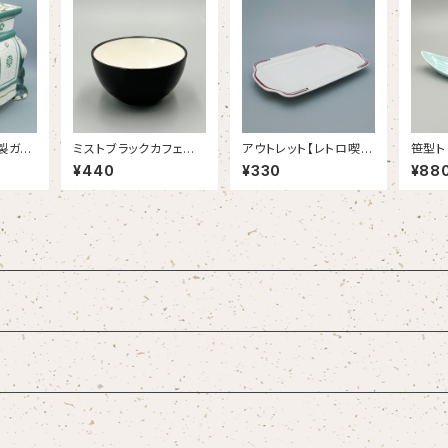
陶製ガー
ミストブラックカフェオ
アウトレット【レトロ喫茶
笹型ト
グリー
レ【OUTLET】
店】ストリームライン １
TLET
¥440
¥330
¥88
１吋プラター （113/25）