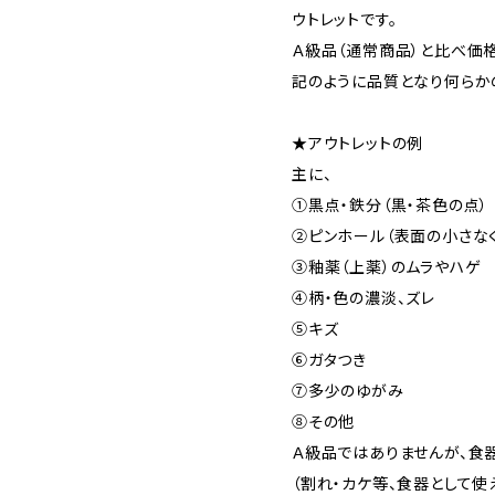
ウトレットです。
Ａ級品（通常商品）と比べ価
記のように品質となり何らか
★アウトレットの例
主に、
①黒点・鉄分（黒・茶色の点）
②ピンホール（表面の小さな
③釉薬（上薬）のムラやハゲ
④柄・色の濃淡、ズレ
⑤キズ
⑥ガタつき
⑦多少のゆがみ
⑧その他
Ａ級品ではありませんが、食
（割れ・カケ等、食器として使