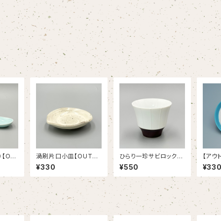
【OU
渦刷片口小皿【OUTLE
ひらり一珍サビロックカ
【アウ
T】
ップ【OUTLET】
シーサ
¥330
¥550
¥33
ｃｍプレ
6006