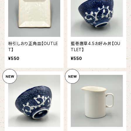
粉引しおり正角皿【OUTLE
藍巻唐草4.5お好み丼【OU
T】
TLET】
¥550
¥550