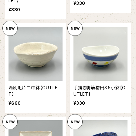
LET】
¥330
¥330
渦刷毛片口中鉢【OUTLE
手描き駒筋楕円3.5小鉢【O
T】
UTLET】
¥660
¥330