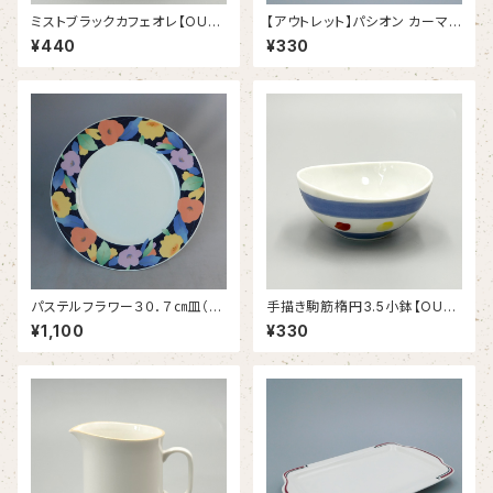
ミストブラックカフェオレ【OUT
【アウトレット】パシオン カーマイ
LET】
ンレッド １９.５ｃｍプレート（3
¥440
¥330
8/12340006B）
パステルフラワー３０．７㎝皿（21
手描き駒筋楕円3.5小鉢【OUT
5KG-1650）
LET】
¥1,100
¥330