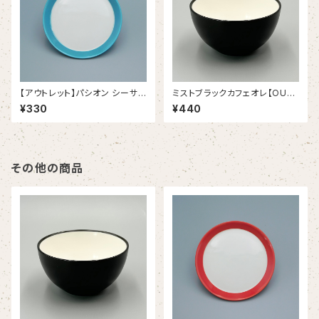
【アウトレット】パシオン シーサイ
ミストブラックカフェオレ【OUT
ドブルー １９.５ｃｍプレート（3
LET】
¥330
¥440
8/12386006B）
その他の商品