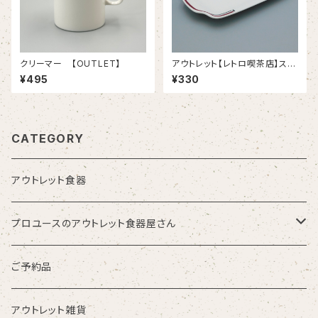
クリーマー 【OUTLET】
アウトレット【レトロ喫茶店】スト
リームライン １１吋プラター （11
¥495
¥330
3/25）
CATEGORY
アウトレット食器
プロユースのアウトレット食器屋さん
お皿・プレート
ご予約品
鉢・ボウル
アウトレット雑貨