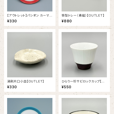
【アウトレット】パシオン カーマイ
笹型トレー（青磁）【OUTLET】
ンレッド １９.５ｃｍプレート（3
¥330
¥880
8/12340006B）
渦刷片口小皿【OUTLET】
ひらり一珍サビロックカップ【OU
TLET】
¥330
¥550