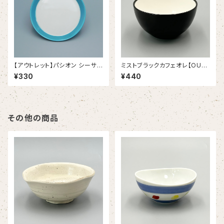
【アウトレット】パシオン シーサイ
ミストブラックカフェオレ【OUT
ドブルー １９.５ｃｍプレート（3
LET】
¥330
¥440
8/12386006B）
その他の商品