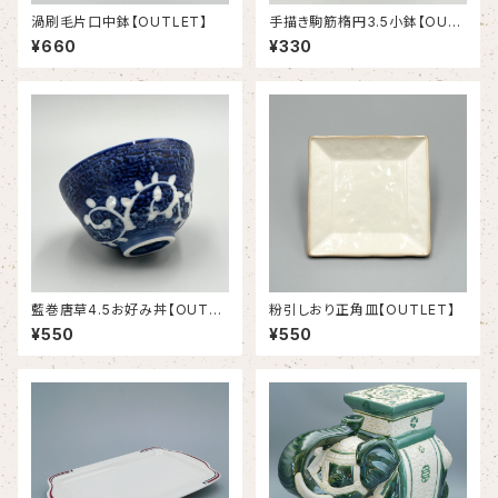
渦刷毛片口中鉢【OUTLET】
手描き駒筋楕円3.5小鉢【OUT
LET】
¥660
¥330
藍巻唐草4.5お好み丼【OUTLE
粉引しおり正角皿【OUTLET】
T】
¥550
¥550