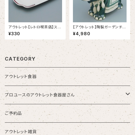
アウトレット【レトロ喫茶店】スト
【アウトレット】陶製ガーデンチェ
リームライン １１吋プラター （11
ア【象：グリーン】
¥330
¥4,980
3/25）
CATEGORY
アウトレット食器
プロユースのアウトレット食器屋さん
お皿・プレート
ご予約品
鉢・ボウル
アウトレット雑貨