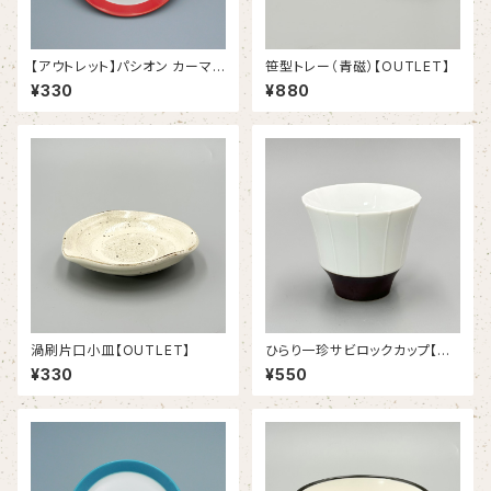
【アウトレット】パシオン カーマイ
笹型トレー（青磁）【OUTLET】
ンレッド １９.５ｃｍプレート（3
¥330
¥880
8/12340006B）
渦刷片口小皿【OUTLET】
ひらり一珍サビロックカップ【OU
TLET】
¥330
¥550