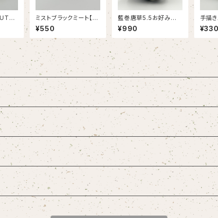
UTLE
ミストブラックミート【O
藍巻唐草5.5お好み丼
手描き
UTLET】
【OUTLET】
鉢【OU
¥550
¥990
¥33