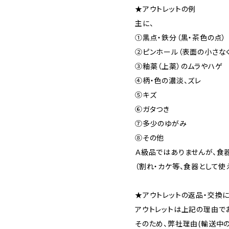
★アウトレットの例
主に、
①黒点・鉄分（黒・茶色の点）
②ピンホール（表面の小さな
③釉薬（上薬）のムラやハゲ
④柄・色の濃淡、ズレ
⑤キズ
⑥ガタつき
⑦多少のゆがみ
⑧その他
Ａ級品ではありませんが、食
（割れ・カケ等、食器として使
★アウトレットの返品・交換
アウトレットは上記の理由で
そのため、弊社理由(輸送中