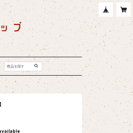
】
available