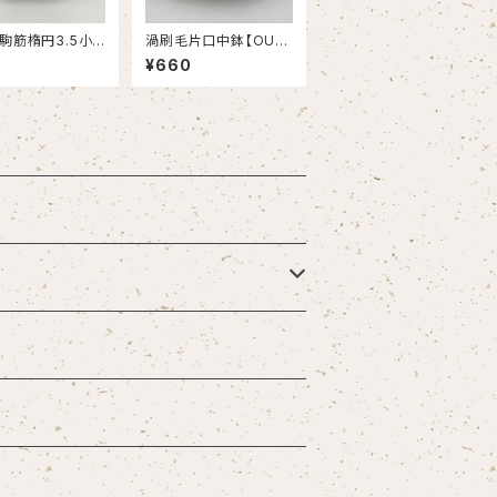
駒筋楕円3.5小
渦刷毛片口中鉢【OUT
TLET】
LET】
0
¥660