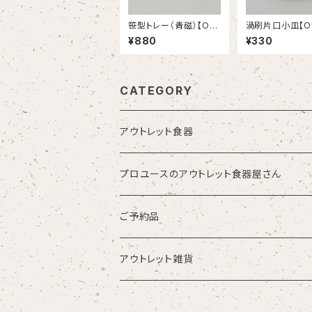
笹型トレー（青磁）【OU
渦刷片口小皿【O
TLET】
T】
¥880
¥330
CATEGORY
アウトレット食器
プロユースのアウトレット食器屋さん
お皿・プレート
ご予約品
鉢・ボウル
アウトレット雑貨
湯呑・カップ