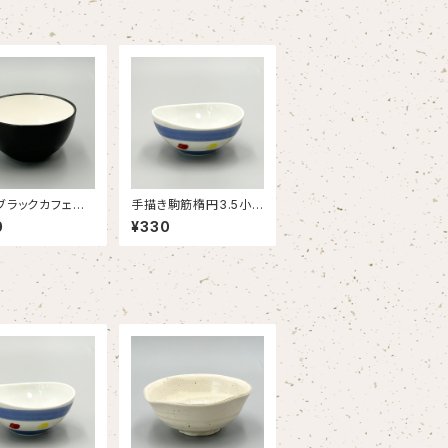
ブラックカフェオ
手描き駒筋楕円3.5小
TLET】
鉢【OUTLET】
0
¥330