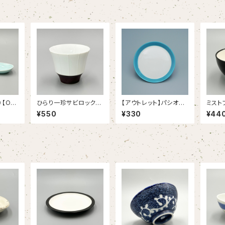
【OU
ひらり一珍サビロックカ
【アウトレット】パシオン
ミスト
ップ【OUTLET】
シーサイドブルー １９.５
レ【OU
¥550
¥330
¥44
ｃｍプレート（38/1238
6006B）