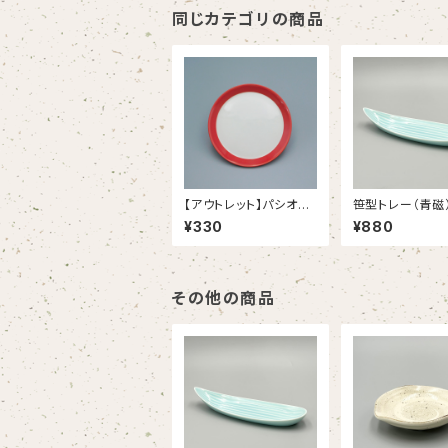
同じカテゴリの商品
【アウトレット】パシオン
笹型トレー（青磁）
カーマインレッド １９.５
TLET】
¥330
¥880
ｃｍプレート（38/1234
0006B）
その他の商品