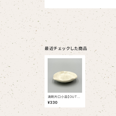
最近チェックした商品
渦刷片口小皿【OUTLE
T】
¥330