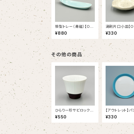
笹型トレー（青磁）【OU
渦刷片口小皿【O
TLET】
T】
¥880
¥330
その他の商品
ひらり一珍サビロックカ
【アウトレット】パ
ップ【OUTLET】
シーサイドブルー 
¥550
¥330
ｃｍプレート（38/
6006B）