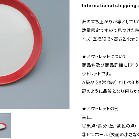
International shipping 
淵の立ち上がりが凛としてい
数量限定ですので見つけた時
イズ：直径19.6×高さ2.4c
★アウトレットについて
商品名及び商品詳細に【アウ
ウトレットです。
Ａ級品（通常商品）と比べ価
記のように品質となり何らか
★アウトレットの例
主に、
①黒点・鉄分（黒・茶色の点）
②ピンホール（表面の小さな