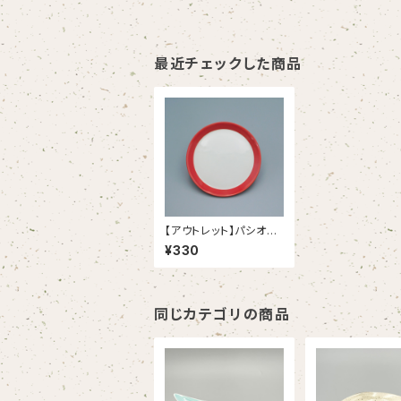
最近チェックした商品
【アウトレット】パシオン
カーマインレッド １９.５
¥330
ｃｍプレート（38/1234
0006B）
同じカテゴリの商品