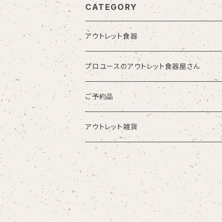
CATEGORY
アウトレット食器
プロユースのアウトレット食器屋さん
お皿・プレート
ご予約品
鉢・ボウル
アウトレット雑貨
湯呑・カップ
どんぶり
その他