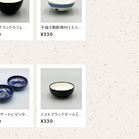
ブラックカフェオ
手描き駒筋楕円3.5小
TLET】
鉢【OUTLET】
0
¥330
ザートにピッタ
ミストブラックボール【O
リジナルペアデザ
UTLET】
0
¥330
ウル（ブルー）