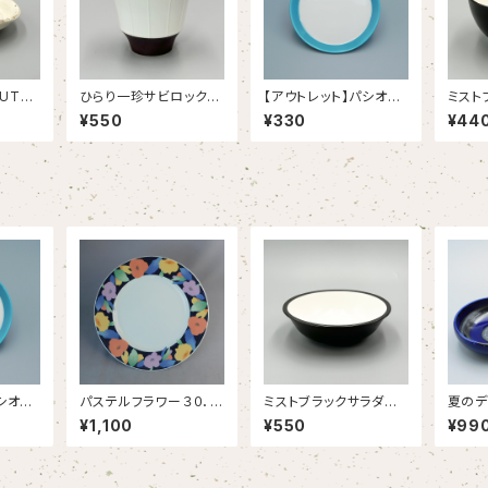
UTLE
ひらり一珍サビロックカ
【アウトレット】パシオン
ミスト
ップ【OUTLET】
シーサイドブルー １９.５
レ【OU
¥550
¥330
¥44
ｃｍプレート（38/1238
6006B）
シオン
パステルフラワー３０．７
ミストブラックサラダボ
夏のデ
１９.５
㎝皿（215KG-1650）
ール【OUTLET】
リ！オ
¥1,100
¥550
¥99
1238
ートボ